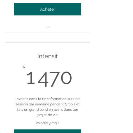
Acheter
Somatic Coaching 90min - en
personne
Intensif
1 470
€
1 470
Investis dans ta transformation sur une
session par semaine pendant 3 mois et
fais un grand bond en avant dans ton
projet de vie
Valable 3 mois