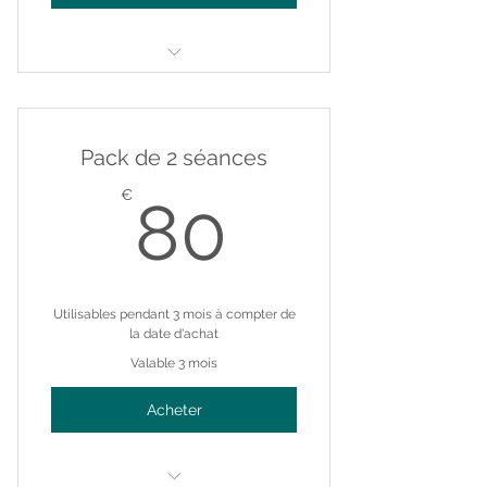
Somatic Coaching Transformation
Pack
Pack de 2 séances
Somatic Coaching 1h - en ligne
80€
€
80
Utilisables pendant 3 mois à compter de
la date d'achat
Valable 3 mois
Acheter