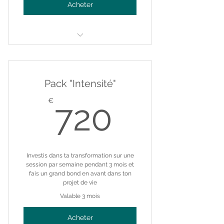
Acheter
Somatic Coaching 90min - en
personne
Pack "Intensité"
720€
€
720
Investis dans ta transformation sur une
session par semaine pendant 3 mois et
fais un grand bond en avant dans ton
projet de vie
Valable 3 mois
Acheter