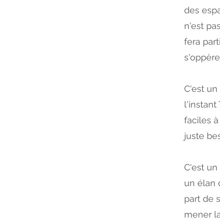
des espa
n'est pa
fera par
s'oppère
C'est un
l'instant
faciles 
juste bes
C'est un
un élan 
part de s
mener la