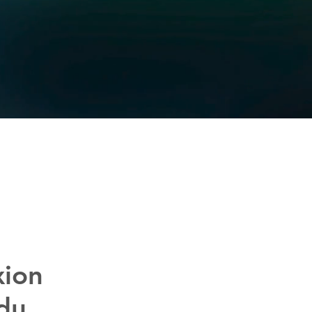
xion
 du