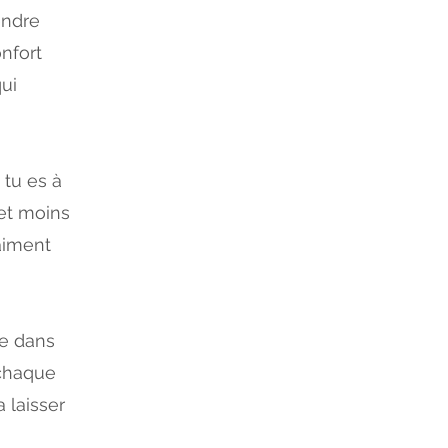
endre
nfort
qui
 tu es à
 et moins
aiment
re dans
 chaque
a laisser