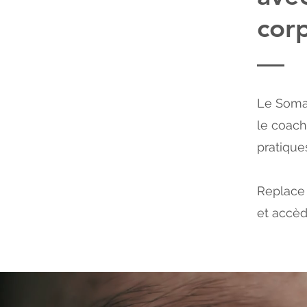
cor
Le Somat
le coach
pratique
Replace 
et accèd