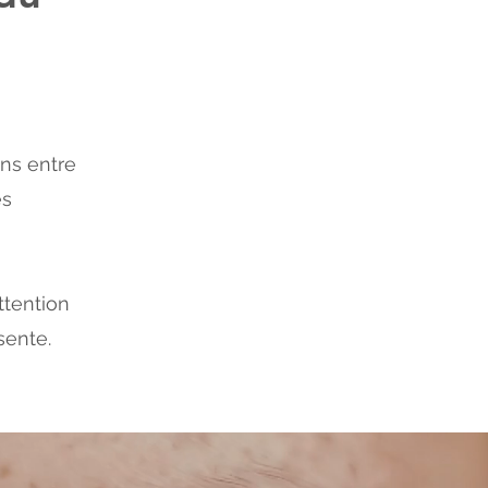
ns entre
es
ttention
sente.