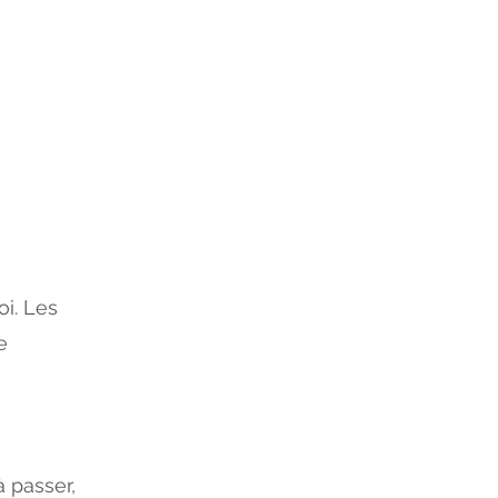
oi. Les
e
e
 passer,