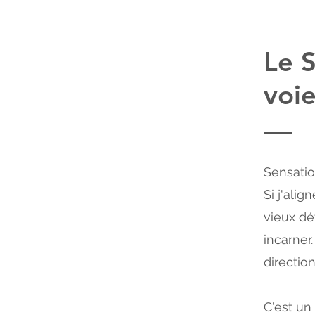
Le 
voi
Sensatio
Si j'alig
vieux dé
incarner
direction
C'est un