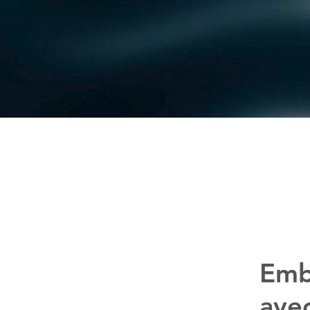
Emb
ave