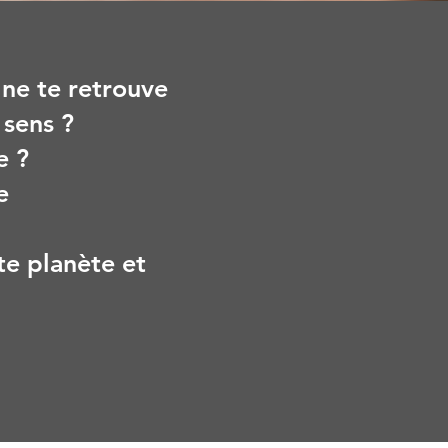
u ne te retrouve
 sens ?
e ?
e
te planète et